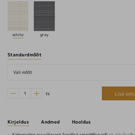
white
grey
Standardmõõt
Vali mõõt
Lisa ost
tk
Kirjeldus
Andmed
Hooldus
Kahepoolne puuvillasest šenillist smartWeave® on ainulaadn