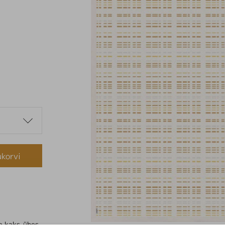
ukorvi
e kaks-ühes