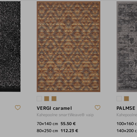
VERGI caramel
PALMSE 
Kahepoolne smartWeave® vaip
Kahepooln
70×140 cm
55.50 €
100×160 
80×250 cm
112.23 €
140×200 