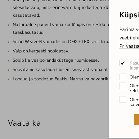
silesidusvaip, mille erinevate kujundustega küljed on samavä
Küps
kasutatavad.
Naturaalne puuvill vaiba koelõngas on keskkonnahoidlikult 
Parima v
taaskasutatud.
veebileh
SmartWeave® vaipadel on OEKO-TEX sertifikaat.
Privaats
Vaip on kergesti hooldatav.
Sobib ka vesipõrandaküttega ruumidesse.
Kasu
luba
Soovitame kasutada libisemisvastast vaiba alusvõrku.
Olen
Loodud ja toodetud Eestis, Narma vaibavabrikus.
Olen
rekl
Olen
salv
Vaata ka