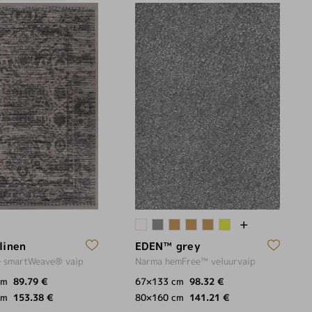
linen
EDEN™ grey
e smartWeave® vaip
Narma hemFree™ veluurvaip
cm
89.79 €
67×133 cm
98.32 €
cm
153.38 €
80×160 cm
141.21 €