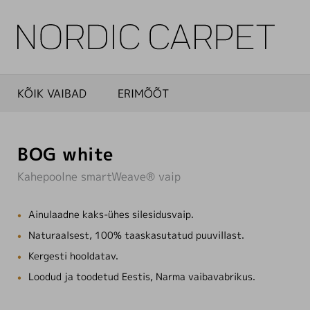
KÕIK VAIBAD
ERIMÕÕT
BOG white
Kahepoolne smartWeave® vaip
Ainulaadne kaks-ühes silesidusvaip.
Naturaalsest, 100% taaskasutatud puuvillast.
Kergesti hooldatav.
Loodud ja toodetud Eestis, Narma vaibavabrikus.