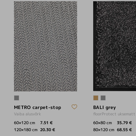
METRO carpet-stop
BALI grey
Vaiba alusvõrk
floorProtect uksematt
60×120 cm
7.51 €
60×80 cm
35.79 €
120×180 cm
20.30 €
80×120 cm
68.55 €