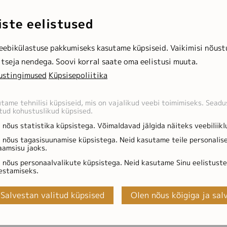
ärselt
iste eelistused
100%
eebikülastuse pakkumiseks kasutame küpsiseid. Vaikimisi nõust
itseja nendega. Soovi korral saate oma eelistusi muuta.
ustingimused
Küpsisepoliitika
tame tehnilisi küpsiseid, mis on vajalikud veebi toimimiseks. Sead
tud kohustuslikud küpsised.
 nõus statistika küpsistega. Võimaldavad jälgida näiteks veebiliikl
 nõus tagasisuunamise küpsistega. Neid kasutame teile personalis
aamsisu jaoks.
 nõus personaalvalikute küpsistega. Neid kasutame Sinu eelistuste
estamiseks.
Salvestan valitud küpsised
Olen nõus kõigiga ja sal