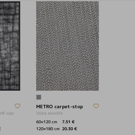
METRO carpet-stop
Vaiba alusvõrk
e® vaip
60×120 cm
7.51 €
120×180 cm
20.30 €
€