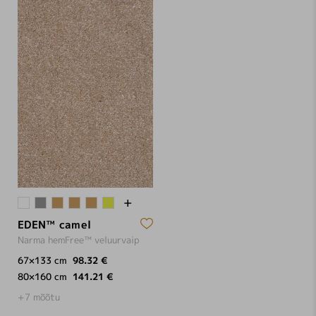
EDEN™ camel
Narma hemFree™ veluurvaip
67×133 cm
98.32 €
80×160 cm
141.21 €
+7 mõõtu