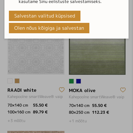
kasutame Sinu eelistuste salvestamiseks.
Salvestan valitud küpsised
Olen nõus kõigiga ja salvestan
RAADI white
MOKA olive
Kahepoolne smartWeave® vaip
Kahepoolne smartWeave® vaip
70×140 cm
55.50 €
70×140 cm
55.50 €
100×160 cm
89.79 €
80×250 cm
112.23 €
+3 mõõtu
+1 mõõtu