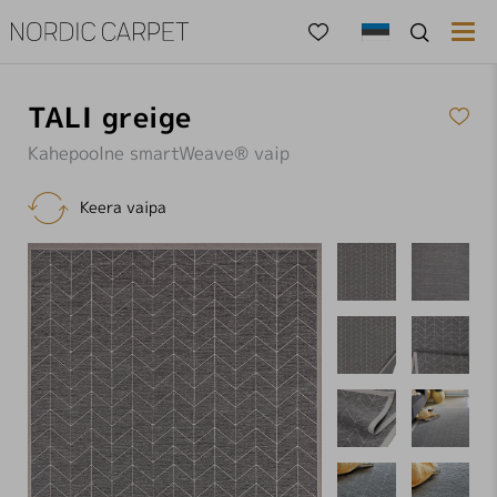

TALI greige
Kahepoolne smartWeave® vaip

Keera vaipa