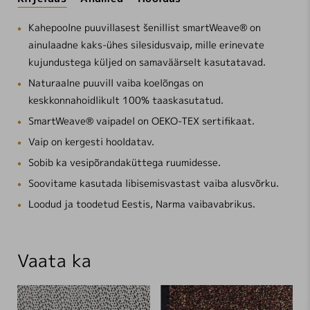
Kahepoolne puuvillasest šenillist smartWeave® on
ainulaadne kaks-ühes silesidusvaip, mille erinevate
kujundustega küljed on samaväärselt kasutatavad.
Naturaalne puuvill vaiba koelõngas on
keskkonnahoidlikult 100% taaskasutatud.
SmartWeave® vaipadel on OEKO-TEX sertifikaat.
Vaip on kergesti hooldatav.
Sobib ka vesipõrandaküttega ruumidesse.
Soovitame kasutada libisemisvastast vaiba alusvõrku.
Loodud ja toodetud Eestis, Narma vaibavabrikus.
Vaata ka