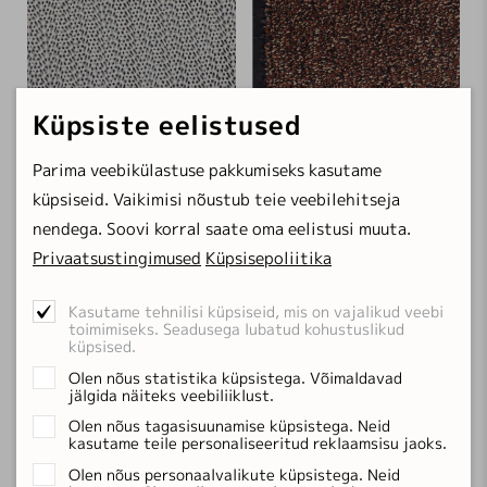
Küpsiste eelistused
Parima veebikülastuse pakkumiseks kasutame
küpsiseid. Vaikimisi nõustub teie veebilehitseja
nendega. Soovi korral saate oma eelistusi muuta.
Privaatsustingimused
Küpsisepoliitika
Kasutame tehnilisi küpsiseid, mis on vajalikud veebi
METRO carpet-stop
BALI beige
toimimiseks. Seadusega lubatud kohustuslikud
Vaiba alusvõrk
floorProtect uksematt
küpsised.
60×120 cm
7.51 €
60×80 cm
35.79 €
Olen nõus statistika küpsistega. Võimaldavad
jälgida näiteks veebiliiklust.
120×180 cm
20.30 €
80×120 cm
68.55 €
Olen nõus tagasisuunamise küpsistega. Neid
+1 mõõtu
kasutame teile personaliseeritud reklaamsisu jaoks.
Olen nõus personaalvalikute küpsistega. Neid