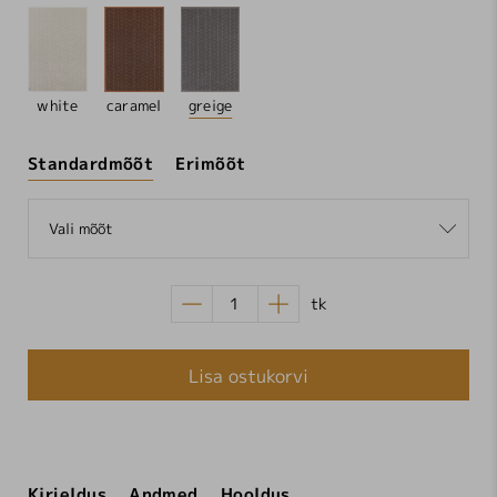
white
caramel
greige
Standardmõõt
Erimõõt
Vali mõõt
tk
Lisa ostukorvi
Kirjeldus
Andmed
Hooldus