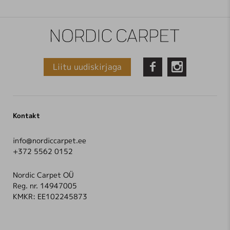
Liitu uudiskirjaga


Kontakt
info@nordiccarpet.ee
+372 5562 0152
Nordic Carpet OÜ
Reg. nr. 14947005
KMKR: EE102245873