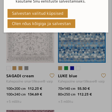
kasutame Sinu eelistuste salvestamiseks.
Salvestan valitud küpsised
Olen nõus kõigiga ja salvestan
SAGADI cream
LUKE blue
Kahepoolne smartWeave® vaip
Kahepoolne smartWeave® vaip
100×200 cm
112.23 €
70×140 cm
55.50 €
100×240 cm
134.69 €
80×250 cm
112.23 €
+5 mõõtu
+3 mõõtu