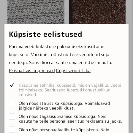
Küpsiste eelistused
Parima veebikülastuse pakkumiseks kasutame
küpsiseid. Vaikimisi nõustub teie veebilehitseja
nendega. Soovi korral saate oma eelistusi muuta.
Privaatsustingimused
Küpsisepoliitika
Kasutame tehnilisi küpsiseid, mis on vajalikud veebi
METRO carpet-stop
BALI beige
toimimiseks. Seadusega lubatud kohustuslikud
Vaiba alusvõrk
floorProtect uksematt
küpsised.
60×120 cm
7.51 €
60×80 cm
35.79 €
Olen nõus statistika küpsistega. Võimaldavad
jälgida näiteks veebiliiklust.
120×180 cm
20.30 €
80×120 cm
68.55 €
Olen nõus tagasisuunamise küpsistega. Neid
+1 mõõtu
kasutame teile personaliseeritud reklaamsisu jaoks.
Olen nõus personaalvalikute küpsistega. Neid