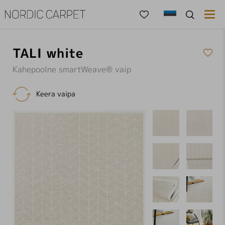

TALI white
Kahepoolne smartWeave® vaip

Keera vaipa