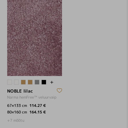
NOBLE lilac
Narma hemFree™ veluurvaip
67×133 cm
114.27 €
80×160 cm
164.15 €
+7 mõõtu