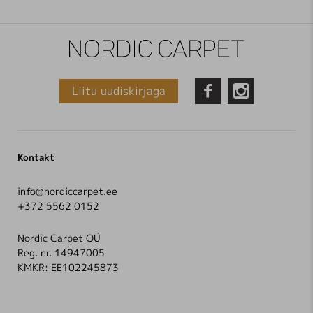
Liitu uudiskirjaga


Kontakt
info@nordiccarpet.ee
+372 5562 0152
Nordic Carpet OÜ
Reg. nr. 14947005
KMKR: EE102245873