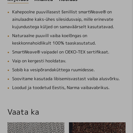
Kahepoolne puuvillasest šenillist smartWeave® on
ainulaadne kaks-ühes silesidusvaip, mille erinevate
kujundustega küljed on samaväärselt kasutatavad.
Naturaalne puuvill vaiba koelõngas on
keskkonnahoidlikult 100% taaskasutatud.
SmartWeave® vaipadel on OEKO-TEX sertifikaat.
Vaip on kergesti hooldatav.
Sobib ka vesipõrandaküttega ruumidesse.
Soovitame kasutada libisemisvastast vaiba alusvõrku.
Loodud ja toodetud Eestis, Narma vaibavabrikus.
Vaata ka