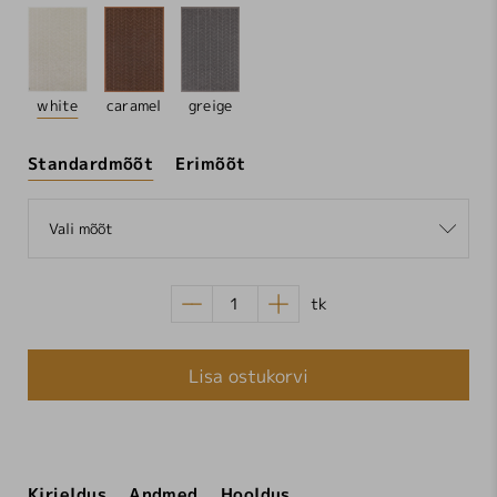
white
caramel
greige
Standardmõõt
Erimõõt
Vali mõõt
tk
Lisa ostukorvi
Kirjeldus
Andmed
Hooldus